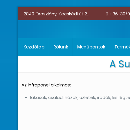
2840 Oroszlány, Kecskédi út 2.
+36-30/9
Kezdőlap
Rólunk
Menüpontok
Termé
A S
Az infrapanel alkalmas:
lakások, családi házak, üzletek, irodák, kis l