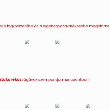
el a legkorszerűbb és a legenergiatakarékosabb megoldás!
atakarékos
ságának szempontjai menüpontban!