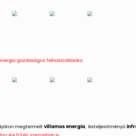
 energia gazdaságos felhasználására
 Nyáron megtermelt
villamos energia
, kisteljesítményű
inf
ész évi fűtés szezonban is.