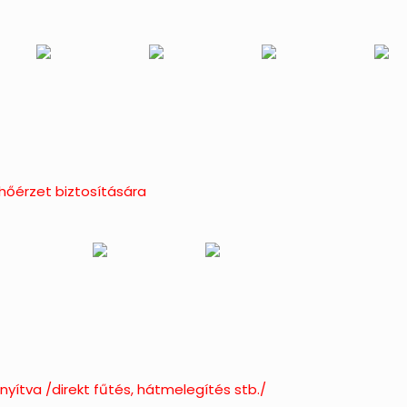
őérzet biztosítására
nyítva /
direkt fűtés, hátmelegítés stb./