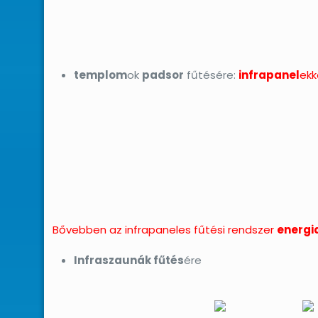
templom
ok
padsor
fűtésére:
infrapanel
ekk
Bővebben az infrapaneles fűtési rendszer
energi
Infraszaunák fűtés
ére