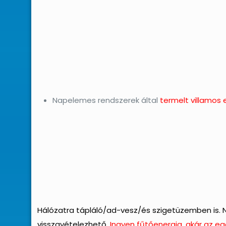
Napelemes rendszerek által
termelt villamos
Hálózatra tápláló/ad-vesz/és szigetüzemben is.
visszavételezhető.
Ingyen fűtőenergia, akár az eg