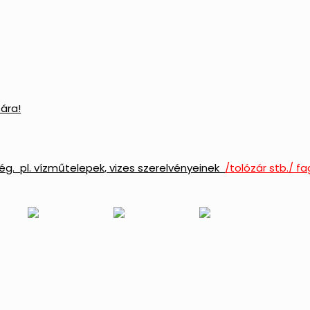
ára!
ég. pl. vízműtelepek, vizes szerelvényeinek
/tolózár stb./ f