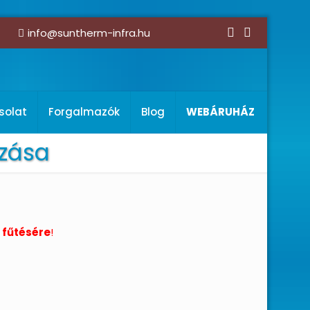
info@suntherm-infra.hu
solat
Forgalmazók
Blog
WEBÁRUHÁZ
zása
 fűtésére
!