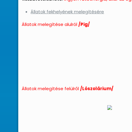
Állatok fekhelyének melegítésére
Állatok melegítése alulról
/Pig/
Állatok melegítése felülről
/Lószolárium/