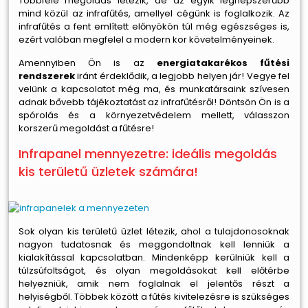
Többféle megoldás létezik, de az egyik legnépszerűbb
mind közül az infrafűtés, amellyel cégünk is foglalkozik. Az
infrafűtés a fent említett előnyökön túl még egészséges is,
ezért valóban megfelel a modern kor követelményeinek.
Amennyiben Ön is az
energiatakarékos fűtési
rendszerek
iránt érdeklődik, a legjobb helyen jár! Vegye fel
velünk a kapcsolatot még ma, és munkatársaink szívesen
adnak bővebb tájékoztatást az infrafűtésről! Döntsön Ön is a
spórolás és a környezetvédelem mellett, válasszon
korszerű megoldást a fűtésre!
Infrapanel mennyezetre: ideális megoldás
kis területű üzletek számára!
Sok olyan kis területű üzlet létezik, ahol a tulajdonosoknak
nagyon tudatosnak és meggondoltnak kell lenniük a
kialakítással kapcsolatban. Mindenképp kerülniük kell a
túlzsúfoltságot, és olyan megoldásokat kell előtérbe
helyezniük, amik nem foglalnak el jelentős részt a
helyiségből. Többek között a fűtés kivitelezésre is szükséges