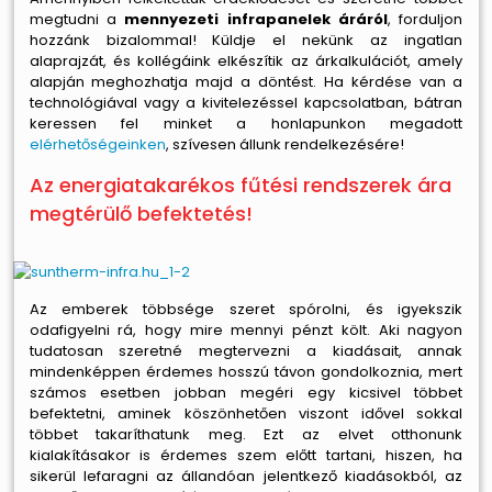
megtudni a
mennyezeti infrapanelek áráról
, forduljon
hozzánk bizalommal! Küldje el nekünk az ingatlan
alaprajzát, és kollégáink elkészítik az árkalkulációt, amely
alapján meghozhatja majd a döntést. Ha kérdése van a
technológiával vagy a kivitelezéssel kapcsolatban, bátran
keressen fel minket a honlapunkon megadott
elérhetőségeinken
, szívesen állunk rendelkezésére!
Az energiatakarékos fűtési rendszerek ára
megtérülő befektetés!
Az emberek többsége szeret spórolni, és igyekszik
odafigyelni rá, hogy mire mennyi pénzt költ. Aki nagyon
tudatosan szeretné megtervezni a kiadásait, annak
mindenképpen érdemes hosszú távon gondolkoznia, mert
számos esetben jobban megéri egy kicsivel többet
befektetni, aminek köszönhetően viszont idővel sokkal
többet takaríthatunk meg. Ezt az elvet otthonunk
kialakításakor is érdemes szem előtt tartani, hiszen, ha
sikerül lefaragni az állandóan jelentkező kiadásokból, az