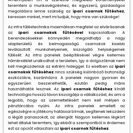
teremteni a munkavégzéshez, és egyszerű, gazdaságos
megoldásra lenne szükség az
ipari csarnok fűtéshez
,
keressen minket, mert mi tudjuk, hogy mire van szüksége!
Az infra fűtéstechnika maximálisan megfelel az elvárásainak
az
ipari csarnokok fűtésével
kapcsolatban. A
berendezésekkel könnyedén megoldhatja a nagy
alapterületű és belmagasságú csarnokok kisebb
leválasztott munkahelyeinek, kiszolgáló helyiségeinek
fűtését. Az infra panelek beépítésével végre kellemes
hőmérséklet uralkodhat a területen, így a dolgozóknak nem
kell megküzdeniük az extrém hideggel. Ez esetben az
ipari
csarnokok fűtéséhez
nincs szükség különböző biztonsági
eszközökre, kazánházra. A panelek nagyon gyorsan és
egyszerűen beszerelhetők, ezután pedig máris
használhatók lesznek. Az
ipari csarnok fűtéshez
kínált
technológia hosszú távon kiszolgálja a vállalkozást, és ami a
legjobb, hogy az üzemeltetésért nem kell mélyen a
pénztárcába nyúlni. Az infra panelek emellett az
egészségre is jótékony hatással bírnak, segítenek leküzdeni
a légúti panaszokat, az allergiát. Nagyon kellemes légkört
lehet általuk teremteni, így ebből a szempontból is érdemes
ezt az opciót választani az
ipari csarnok fűtéshez
.