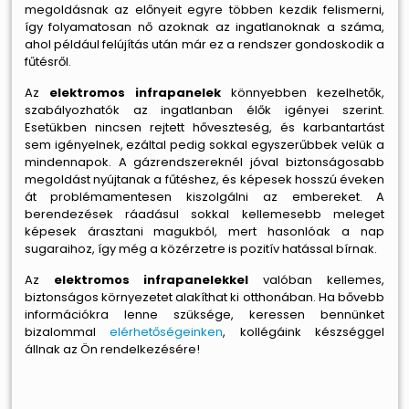
megoldásnak az előnyeit egyre többen kezdik felismerni,
így folyamatosan nő azoknak az ingatlanoknak a száma,
ahol például felújítás után már ez a rendszer gondoskodik a
fűtésről.
Az
elektromos infrapanelek
könnyebben kezelhetők,
szabályozhatók az ingatlanban élők igényei szerint.
Esetükben nincsen rejtett hőveszteség, és karbantartást
sem igényelnek, ezáltal pedig sokkal egyszerűbbek velük a
mindennapok. A gázrendszereknél jóval biztonságosabb
megoldást nyújtanak a fűtéshez, és képesek hosszú éveken
át problémamentesen kiszolgálni az embereket. A
berendezések ráadásul sokkal kellemesebb meleget
képesek árasztani magukból, mert hasonlóak a nap
sugaraihoz, így még a közérzetre is pozitív hatással bírnak.
Az
elektromos infrapanelekkel
valóban kellemes,
biztonságos környezetet alakíthat ki otthonában. Ha bővebb
információkra lenne szüksége, keressen bennünket
bizalommal
elérhetőségeinken
, kollégáink készséggel
állnak az Ön rendelkezésére!