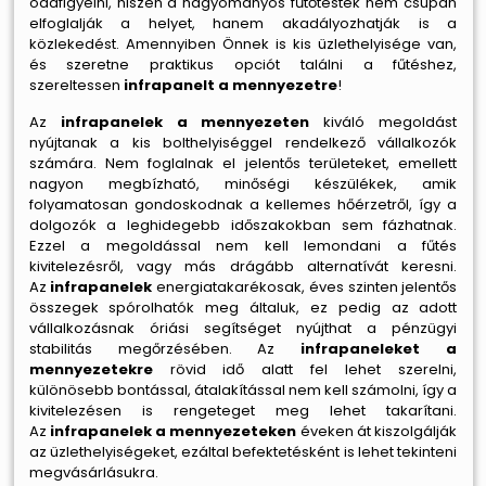
odafigyelni, hiszen a hagyományos fűtőtestek nem csupán
elfoglalják a helyet, hanem akadályozhatják is a
közlekedést. Amennyiben Önnek is kis üzlethelyisége van,
és szeretne praktikus opciót találni a fűtéshez,
szereltessen
infrapanelt a mennyezetre
!
Az
infrapanelek a mennyezeten
kiváló megoldást
nyújtanak a kis bolthelyiséggel rendelkező vállalkozók
számára. Nem foglalnak el jelentős területeket, emellett
nagyon megbízható, minőségi készülékek, amik
folyamatosan gondoskodnak a kellemes hőérzetről, így a
dolgozók a leghidegebb időszakokban sem fázhatnak.
Ezzel a megoldással nem kell lemondani a fűtés
kivitelezésről, vagy más drágább alternatívát keresni.
Az
infrapanelek
energiatakarékosak, éves szinten jelentős
összegek spórolhatók meg általuk, ez pedig az adott
vállalkozásnak óriási segítséget nyújthat a pénzügyi
stabilitás megőrzésében. Az
infrapaneleket a
mennyezetekre
rövid idő alatt fel lehet szerelni,
különösebb bontással, átalakítással nem kell számolni, így a
kivitelezésen is rengeteget meg lehet takarítani.
Az
infrapanelek a mennyezeteken
éveken át kiszolgálják
az üzlethelyiségeket, ezáltal befektetésként is lehet tekinteni
megvásárlásukra.