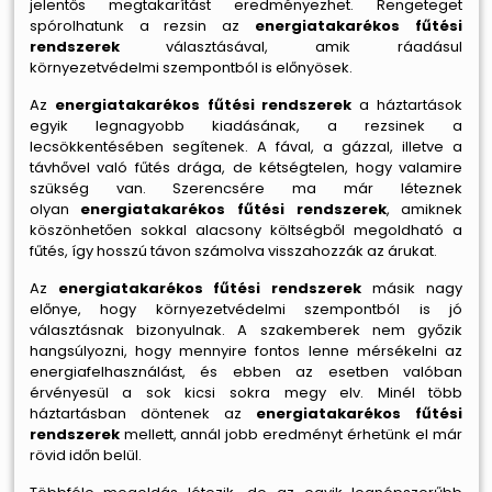
jelentős megtakarítást eredményezhet. Rengeteget
spórolhatunk a rezsin az
energiatakarékos fűtési
rendszerek
választásával, amik ráadásul
környezetvédelmi szempontból is előnyösek.
Az
energiatakarékos fűtési rendszerek
a háztartások
egyik legnagyobb kiadásának, a rezsinek a
lecsökkentésében segítenek. A fával, a gázzal, illetve a
távhővel való fűtés drága, de kétségtelen, hogy valamire
szükség van. Szerencsére ma már léteznek
olyan
energiatakarékos fűtési rendszerek
, amiknek
köszönhetően sokkal alacsony költségből megoldható a
fűtés, így hosszú távon számolva visszahozzák az árukat.
Az
energiatakarékos fűtési rendszerek
másik nagy
előnye, hogy környezetvédelmi szempontból is jó
választásnak bizonyulnak. A szakemberek nem győzik
hangsúlyozni, hogy mennyire fontos lenne mérsékelni az
energiafelhasználást, és ebben az esetben valóban
érvényesül a sok kicsi sokra megy elv. Minél több
háztartásban döntenek az
energiatakarékos fűtési
rendszerek
mellett, annál jobb eredményt érhetünk el már
rövid időn belül.