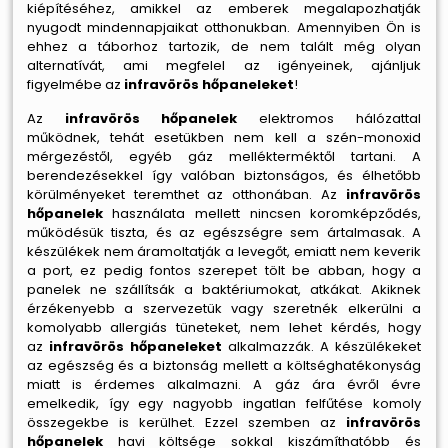
kiépítéséhez, amikkel az emberek megalapozhatják
nyugodt mindennapjaikat otthonukban. Amennyiben Ön is
ehhez a táborhoz tartozik, de nem talált még olyan
alternatívát, ami megfelel az igényeinek, ajánljuk
figyelmébe az
infravörös hőpaneleket
!
Az
infravörös hőpanelek
elektromos hálózattal
működnek, tehát esetükben nem kell a szén-monoxid
mérgezéstől, egyéb gáz mellékterméktől tartani. A
berendezésekkel így valóban biztonságos, és élhetőbb
körülményeket teremthet az otthonában. Az
infravörös
hőpanelek
használata mellett nincsen koromképződés,
működésük tiszta, és az egészségre sem ártalmasak. A
készülékek nem áramoltatják a levegőt, emiatt nem keverik
a port, ez pedig fontos szerepet tölt be abban, hogy a
panelek ne szállítsák a baktériumokat, atkákat. Akiknek
érzékenyebb a szervezetük vagy szeretnék elkerülni a
komolyabb allergiás tüneteket, nem lehet kérdés, hogy
az
infravörös hőpaneleket
alkalmazzák. A készülékeket
az egészség és a biztonság mellett a költséghatékonyság
miatt is érdemes alkalmazni. A gáz ára évről évre
emelkedik, így egy nagyobb ingatlan felfűtése komoly
összegekbe is kerülhet. Ezzel szemben az
infravörös
hőpanelek
havi költsége sokkal kiszámíthatóbb és