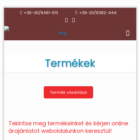
+36-30/9461-013
+36-20/9382-444
Termékek
Termék vásárlása
Tekintse meg termékeinket és kérjen online
árajánlatot
weboldalunkon keresztül!