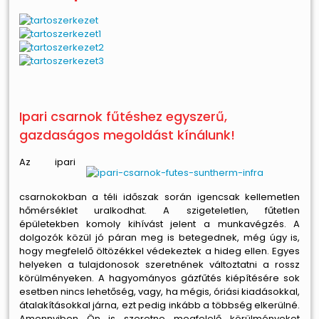
Ipari csarnok fűtéshez egyszerű,
gazdaságos megoldást kínálunk!
Az ipari
csarnokokban a téli időszak során igencsak kellemetlen
hőmérséklet uralkodhat. A szigeteletlen, fűtetlen
épületekben komoly kihívást jelent a munkavégzés. A
dolgozók közül jó páran meg is betegednek, még úgy is,
hogy megfelelő öltözékkel védekeztek a hideg ellen. Egyes
helyeken a tulajdonosok szeretnének változtatni a rossz
körülményeken. A hagyományos gázfűtés kiépítésére sok
esetben nincs lehetőség, vagy, ha mégis, óriási kiadásokkal,
átalakításokkal járna, ezt pedig inkább a többség elkerülné.
Amennyiben Ön is szeretne megfelelő körülményeket