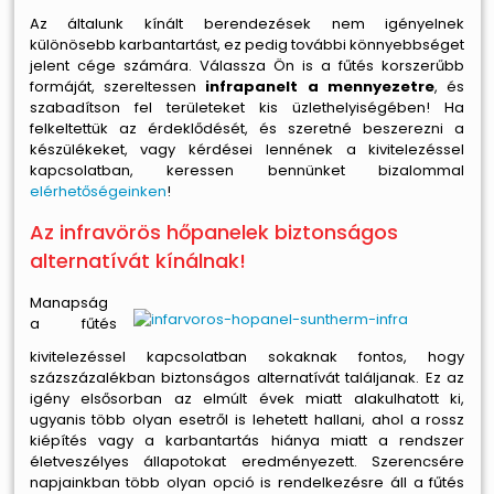
Az általunk kínált berendezések nem igényelnek
különösebb karbantartást, ez pedig további könnyebbséget
jelent cége számára. Válassza Ön is a fűtés korszerűbb
formáját, szereltessen
infrapanelt a mennyezetre
, és
szabadítson fel területeket kis üzlethelyiségében! Ha
felkeltettük az érdeklődését, és szeretné beszerezni a
készülékeket, vagy kérdései lennének a kivitelezéssel
kapcsolatban, keressen bennünket bizalommal
elérhetőségeinken
!
Az infravörös hőpanelek biztonságos
alternatívát kínálnak!
Manapság
a fűtés
kivitelezéssel kapcsolatban sokaknak fontos, hogy
százszázalékban biztonságos alternatívát találjanak. Ez az
igény elsősorban az elmúlt évek miatt alakulhatott ki,
ugyanis több olyan esetről is lehetett hallani, ahol a rossz
kiépítés vagy a karbantartás hiánya miatt a rendszer
életveszélyes állapotokat eredményezett. Szerencsére
napjainkban több olyan opció is rendelkezésre áll a fűtés