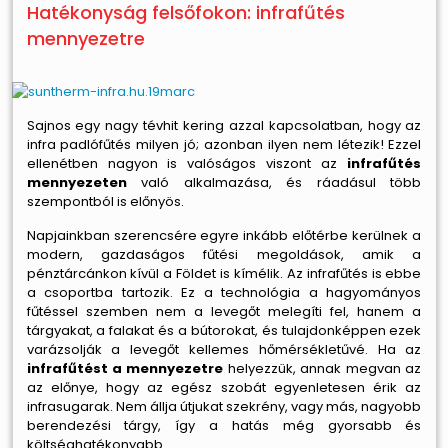
Hatékonyság felsőfokon: infrafűtés
mennyezetre
Sajnos egy nagy tévhit kering azzal kapcsolatban, hogy az
infra padlófűtés milyen jó; azonban ilyen nem létezik! Ezzel
ellenétben nagyon is valóságos viszont az
infrafűtés
mennyezeten
való alkalmazása, és ráadásul több
szempontból is előnyös.
Napjainkban szerencsére egyre inkább előtérbe kerülnek a
modern, gazdaságos fűtési megoldások, amik a
pénztárcánkon kívül a Földet is kímélik. Az infrafűtés is ebbe
a csoportba tartozik. Ez a technológia a hagyományos
fűtéssel szemben nem a levegőt melegíti fel, hanem a
tárgyakat, a falakat és a bútorokat, és tulajdonképpen ezek
varázsolják a levegőt kellemes hőmérsékletűvé. Ha az
infrafűtést a mennyezetre
helyezzük, annak megvan az
az előnye, hogy az egész szobát egyenletesen érik az
infrasugarak. Nem állja útjukat szekrény, vagy más, nagyobb
berendezési tárgy, így a hatás még gyorsabb és
költséghatékonyabb.