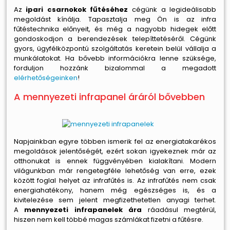
Az
ipari csarnokok fűtéséhez
cégünk a legideálisabb
megoldást kínálja. Tapasztalja meg Ön is az infra
fűtéstechnika előnyeit, és még a nagyobb hidegek előtt
gondoskodjon a berendezések telepíttetéséről. Cégünk
gyors, ügyfélközpontú szolgáltatás keretein belül vállalja a
munkálatokat. Ha bővebb információkra lenne szüksége,
forduljon hozzánk bizalommal a megadott
elérhetőségeinken
!
A mennyezeti infrapanel áráról bővebben
Napjainkban egyre többen ismerik fel az energiatakarékos
megoldások jelentőségét, ezért sokan igyekeznek már az
otthonukat is ennek függvényében kialakítani. Modern
világunkban már rengetegféle lehetőség van erre, ezek
között foglal helyet az infrafűtés is. Az infrafűtés nem csak
energiahatékony, hanem még egészséges is, és a
kivitelezése sem jelent megfizethetetlen anyagi terhet.
A
mennyezeti infrapanelek ára
ráadásul megtérül,
hiszen nem kell többé magas számlákat fizetni a fűtésre.