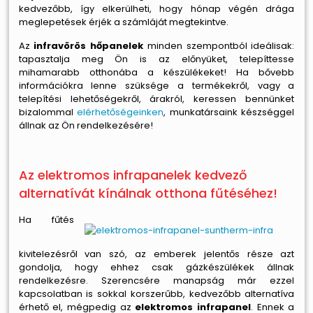
kedvezőbb, így elkerülheti, hogy hónap végén drága
meglepetések érjék a számláját megtekintve.
Az
infravörös hőpanelek
minden szempontból ideálisak:
tapasztalja meg Ön is az előnyüket, telepíttesse
mihamarabb otthonába a készülékeket! Ha bővebb
információkra lenne szüksége a termékekről, vagy a
telepítési lehetőségekről, árakról, keressen bennünket
bizalommal
elérhetőségeinken
, munkatársaink készséggel
állnak az Ön rendelkezésére!
Az elektromos infrapanelek kedvező
alternatívát kínálnak otthona fűtéséhez!
Ha fűtés
kivitelezésről van szó, az emberek jelentős része azt
gondolja, hogy ehhez csak gázkészülékek állnak
rendelkezésre. Szerencsére manapság már ezzel
kapcsolatban is sokkal korszerűbb, kedvezőbb alternatíva
érhető el, mégpedig az
elektromos infrapanel
. Ennek a