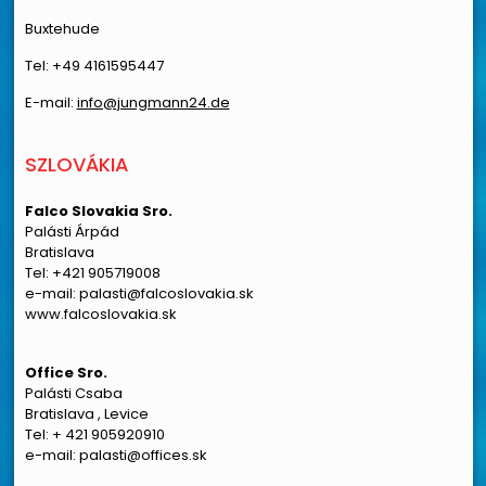
Buxtehude
Tel: +49 4161595447
E-mail:
info@jungmann24.de
SZLOVÁKIA
Falco Slovakia Sro.
Palásti Árpád
Bratislava
Tel: +421 905719008
e-mail: palasti@falcoslovakia.sk
www.falcoslovakia.sk
Office Sro.
Palásti Csaba
Bratislava , Levice
Tel: + 421 905920910
e-mail: palasti@offices.sk