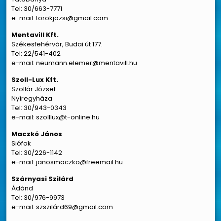
Tel: 30/663-7771
e-mail: torokjozsi@gmail.com
Mentavill Kft.
Székesfehérvár, Budai út 177.
Tel: 22/541-402
e-mail: neumann.elemer@mentavill.hu
Szoll-Lux Kft.
Szollár József
Nyíregyháza
Tel: 30/943-0343
e-mail: szolllux@t-online.hu
Maczkó János
Siófok
Tel: 30/226-1142
e-mail: janosmaczko@freemail.hu
Szárnyasi Szilárd
Ádánd
Tel: 30/976-9973
e-mail: szszilárd69@gmail.com