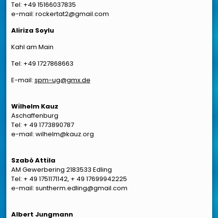
Tel: +49 15166037835
e-mail: rockertat2@gmail.com
Aliriza Soylu
Kahl am Main
Tel: +49 1727868663
E-mail:
spm-ug@gmx.de
Wilhelm Kauz
Aschaffenburg
Tel: + 49 1773890787
e-mail: wilhelm@kauz.org
Szabó Attila
AM Gewerbering 2183533 Edling
Tel: + 49 1751171142, + 49 17699942225
e-mail: suntherm.edling@gmail.com
Albert Jungmann