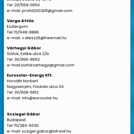
Tel: 20/559-0650
e-mail: profid2002kft@gmail.com
Varga Attila
Esztergom
Tel:70/948-8886
e-mail: v.atesz26@freemail.hu
Várhegyi Gábor
Siófok, Estike utca 2/b.
Tel: 30/956-9562
e-mail:siofokvarhegyi@gmail.com
Eurosolar-Energy Kft.
Horváth Norbert
Nagyvenyim, Földvári utca 34.
Tel: 30/608-5812
e-mail: info@eurosolar.hu
Scziegel Gábor
Budapest
Tel:70/383-5030
e-mail: sczigel.gabor@infravit.hu