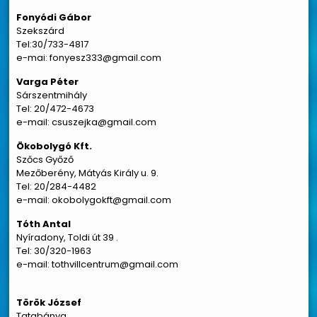
Fonyódi Gábor
Szekszárd
Tel:30/733-4817
e-mai: fonyesz333@gmail.com
Varga Péter
Sárszentmihály
Tel: 20/472-4673
e-mail: csuszejka@gmail.com
Ökobolygó Kft.
Szőcs Győző
Mezőberény, Mátyás Király u. 9.
Tel: 20/284-4482
e-mail: okobolygokft@gmail.com
Tóth Antal
Nyíradony, Toldi út 39 .
Tel: 30/320-1963
e-mail: tothvillcentrum@gmail.com
Török József
Tatabánya