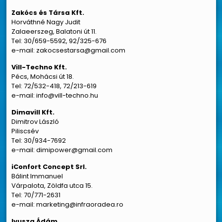
Zakócs és Társa Kft.
Horváthné Nagy Judit
Zalaeerszeg, Balatoni út 11.
Tel: 30/659-5592, 92/325-676
e-mail: zakocsestarsa@gmail.com
Vill-Techno Kft.
Pécs, Mohácsi út 18.
Tel: 72/532-418, 72/213-619
e-mail: info@vill-techno.hu
Dimavill Kft.
Dimitrov László
Piliscsév
Tel: 30/934-7692
e-mail: dimipower@gmail.com
iConfort Concept Srl.
Bálint Immanuel
Várpalota, Zöldfa utca 15.
Tel: 70/771-2631
e-mail: marketing@infraoradea.ro
Ivusza Ádám