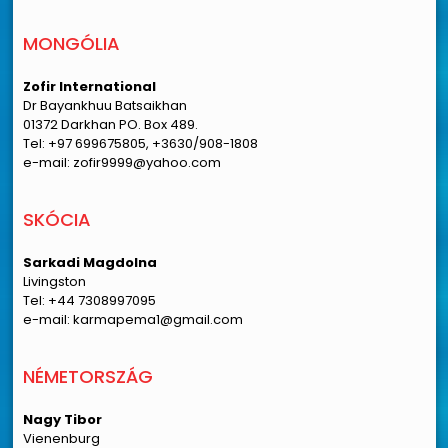
MONGÓLIA
Zofir International
Dr Bayankhuu Batsaikhan
01372 Darkhan PO. Box 489.
Tel: +97 699675805, +3630/908-1808
e-mail: zofir9999@yahoo.com
SKÓCIA
Sarkadi Magdolna
Livingston
Tel: +44 7308997095
e-mail: karmapema1@gmail.com
NÉMETORSZÁG
Nagy Tibor
Vienenburg