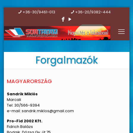
+36-30/9461-013
+36-20/9382-444
Forgalmazók
MAGYARORSZÁG
Sandrik Miklós
Marcali
Tel: 30/566-9394
e-mail: sandrik.miklos@gmail.com
Pro-Fid 2002 Kft.
Fidrich Balázs
Bodajk, Dózsa Gy. út 75.