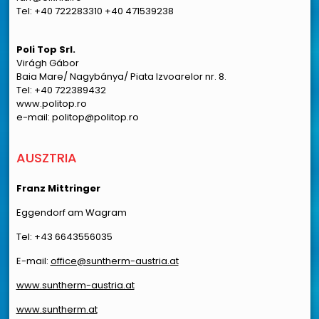
Tel: +40 722283310 +40 471539238
Poli Top Srl.
Virágh Gábor
Baia Mare/ Nagybánya/ Piata Izvoarelor nr. 8.
Tel: +40 722389432
www.politop.ro
e-mail: politop@politop.ro
AUSZTRIA
Franz Mittringer
Eggendorf am Wagram
Tel: +43 6643556035
E-mail:
office@suntherm-austria.at
www.suntherm-austria.at
www.suntherm.at