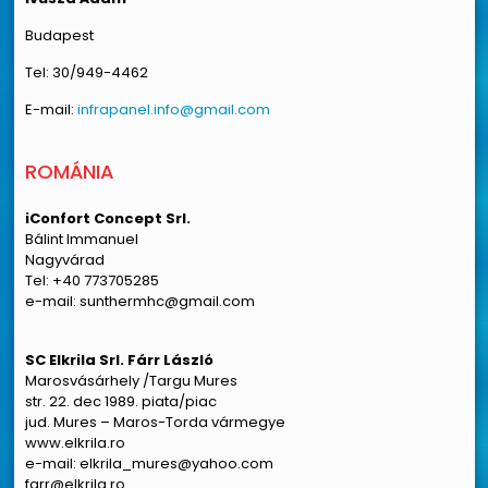
Budapest
Tel: 30/949-4462
E-mail:
infrapanel.info@gmail.com
ROMÁNIA
iConfort Concept Srl.
Bálint Immanuel
Nagyvárad
Tel: +40 773705285
e-mail: sunthermhc@gmail.com
SC Elkrila Srl. Fárr László
Marosvásárhely /Targu Mures
str. 22. dec 1989. piata/piac
jud. Mures – Maros-Torda vármegye
www.elkrila.ro
e-mail: elkrila_mures@yahoo.com
farr@elkrila.ro