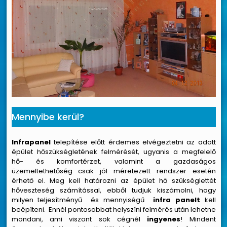
Mennyibe kerül?
Infrapanel
telepítése előtt érdemes elvégeztetni az adott
épület hőszükségletének felmérését, ugyanis a megfelelő
hő- és komfortérzet, valamint a gazdaságos
üzemeltethetőség csak jól méretezett rendszer esetén
érhető el. Meg kell határozni az épület hő szükséglettét
hőveszteség számítással, ebből tudjuk kiszámolni, hogy
milyen teljesítményű és mennyiségű
infra
panelt
kell
beépíteni. Ennél pontosabbat helyszíni felmérés után lehetne
mondani, ami viszont sok cégnél
ingyenes
! Mindent