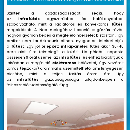
Szintén a gazdaságosságot segíti, hogy
az
infrafűtés
egyszerűbben és hatékonyabban
szabályozható, mint a radiátoros és konvektoros
fűtés
i
megoldások. A Nap melegéhez hasonló sugárzás révén
nagyon gyorsan képes a megfelelő hőérzetet biztosítani, így
amikor nem tartózkodunk otthon, nyugodtan letekerhetjük
a
fűtés
t. Egy jól telepített
infrapanel
es fűtés akár 30-40
perc alatt újra felmelegíti a lakást. Ha például naponta
összesen 6 órát üzemel az
infrafűtés
, és ehhez kialakítjuk a
lakásban a megfelelő
elektromos
hálózatot, úgy vezérelt
tarifás (éjszakai) árammal is üzemeltethető, ami lényegesen
olcsóbb, mint a teljes tarifás áram ára. Így
az
infrafűtés
gazdaságossága tulajdonképpen a
felhasználó tudatosságától függ.