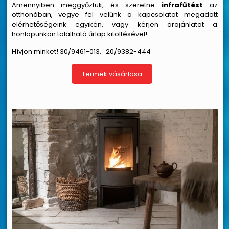
Amennyiben meggyőztük, és szeretne
infrafűtést
az
otthonában, vegye fel velünk a kapcsolatot megadott
elérhetőségeink egyikén, vagy kérjen árajánlatot a
honlapunkon található űrlap kitöltésével!
Hívjon minket!
30/9461-013
,
20/9382-
444
Termék vásárlása