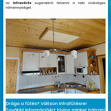
az
infravörös
sugarakból felvenni a neki szükséges
hőmennyiséget.
Drága a fűtés? Váltson infrafűtésre!
További információért hívjon minket bátran!