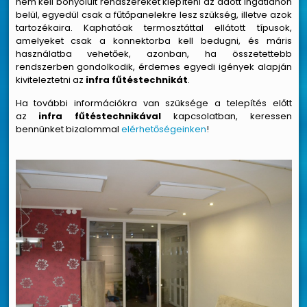
nem kell bonyolult rendszereket kiépíteni az adott ingatlanon
belül, egyedül csak a fűtőpanelekre lesz szükség, illetve azok
tartozékaira. Kaphatóak termosztáttal ellátott típusok,
amelyeket csak a konnektorba kell bedugni, és máris
használatba vehetőek, azonban, ha összetettebb
rendszerben gondolkodik, érdemes egyedi igények alapján
kiviteleztetni az
infra fűtéstechnikát
.
Ha további információkra van szüksége a telepítés előtt
az
infra fűtéstechnikával
kapcsolatban, keressen
bennünket bizalommal
elérhetőségeinken
!