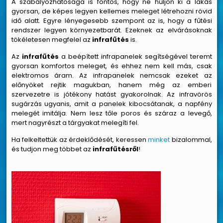
A szabályozhatósága is fontos, hogy ne hűljön ki a lakás
gyorsan, de képes legyen kellemes meleget létrehozni rövid
idő alatt. Egyre lényegesebb szempont az is, hogy a fűtési
rendszer legyen környezetbarát. Ezeknek az elvárásoknak
tökéletesen megfelel az
infrafűtés
is.
Az
infrafűtés
a beépített infrapanelek segítségével teremt
gyorsan komfortos meleget, és ehhez nem kell más, csak
elektromos áram. Az infrapanelek nemcsak ezeket az
előnyöket rejtik magukban, hanem még az emberi
szervezetre is jótékony hatást gyakorolnak. Az infravörös
sugárzás ugyanis, amit a panelek kibocsátanak, a napfény
melegét imitálja. Nem lesz tőle poros és száraz a levegő,
mert nagyrészt a tárgyakat melegíti fel.
Ha felkeltettük az érdeklődését, keressen
minket
bizalommal,
és tudjon meg többet az
infrafűtésről
!