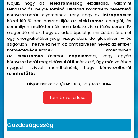
tudjuk, hogy az
elektromos
ság előállítása, valamint
felhasználási helyre történő juttatása korántsem nevezhető
környezetbarát folyamatnak. Tény, hogy az
infrapanel
ek
közel 100 %-ban hasznosítják az
elektromos
energiát, és
semmilyen melléktermék nem keletkezik a fűtés során. Ez
elegendő ahhoz, hogy az adott épület jó minősítést érjen el
egy energiahatékonysági vizsgálaton, de globálisan – és
szigorúan – nézve ez nem az, amit szívesen nevez az ember
környezetvédelemnek. Amennyiben
az
elektromos
áramot
napelem
mel, vagy egyéb
környezetbarát megoldással állítanánk elő, úgy már valóban
nyugodt szívvel mondhatnánk, hogy környezetbarát
az
infrafűtés
.
Hívjon minket!
30/9461-013
,
20/9382-
444
Termék vásárlása
Gazdaságosság