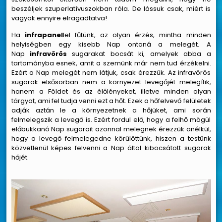
beszéljek szuperlatívuszokban róla. De lássuk csak, miért is
vagyok ennyire elragadtatva!
Ha
infrapanel
lel fűtünk, az olyan érzés, mintha minden
helyiségben egy kisebb Nap ontaná a melegét. A
Nap
infravörös
sugarakat bocsát ki, amelyek abba a
tartományba esnek, amit a szemünk már nem tud érzékelni.
Ezért a Nap melegét nem látjuk, csak érezzük. Az infravörös
sugarak elsősorban nem a környezet levegőjét melegítik,
hanem a Földet és az élőlényeket, illetve minden olyan
tárgyat, ami fel tudja venni ezt a hőt. Ezek a hőfelvevő felületek
adják aztán le a környezetnek a hőjüket, ami során
felmelegszik a levegő is. Ezért fordul elő, hogy a felhő mögül
előbukkanó Nap sugarait azonnal melegnek érezzük anélkül,
hogy a levegő felmelegedne körülöttünk, hiszen a testünk
közvetlenül képes felvenni a Nap által kibocsátott sugarak
hőjét.