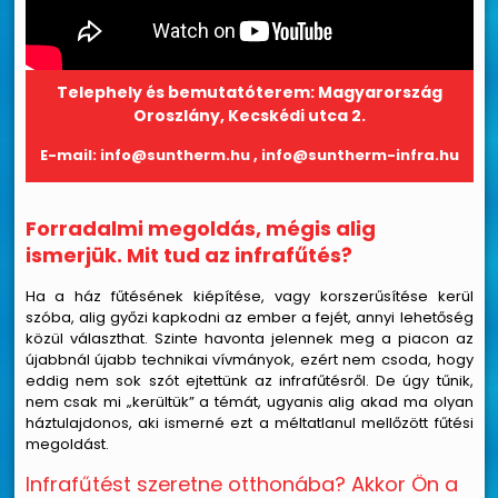
Telephely és bemutatóterem:
Magyarország
Oroszlány, Kecskédi utca 2.
E-mail:
info@suntherm.hu
,
info@suntherm-infra.hu
Forradalmi megoldás, mégis alig
ismerjük. Mit tud az infrafűtés?
Ha a ház fűtésének kiépítése, vagy korszerűsítése kerül
szóba, alig győzi kapkodni az ember a fejét, annyi lehetőség
közül választhat. Szinte havonta jelennek meg a piacon az
újabbnál újabb technikai vívmányok, ezért nem csoda, hogy
eddig nem sok szót ejtettünk az infrafűtésről. De úgy tűnik,
nem csak mi „kerültük” a témát, ugyanis alig akad ma olyan
háztulajdonos, aki ismerné ezt a méltatlanul mellőzött fűtési
megoldást.
Infrafűtést szeretne otthonába? Akkor Ön a