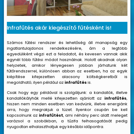
Infrafűtés akár kiegészítő fűtésként is!
Számos fűtési rendszer és lehetőség áll manapság egy
ingatlantulajdonos rendelkezésére, ám a legtöbb
egyedüliként végzi ezt a feladatot, és kevesen vannak akik
egynél több fűtési módot használnak. Holott akadnak olyan
helyzetek, amikor lényegesen jobban járhatunk két
fűtőrendszerrel, különösen abban az esetben, ha az egyik
kiépítése kifejezetten alacsony költségkeretből is
megoldható; ilyen például az
infrafűtés
is.
Csak hogy egy példával is szolgáljunk: a kandallók, illetve
kandallókályhák mellé kifejezetten ajánlott az
infrafűtés
,
hiszen nem minden esetben van kedvünk, illetve energiánk
arra, hogy megrakjuk a tüzet. Ilyenkor csupán be kell
kapcsolnunk az
infrafűtést
, ami néhány perc alatt meleget
varázsol a szobákban, a tűzifa felhasogatását pedig
nyugodtan elhalaszthatjuk egy későbbi időpontra.