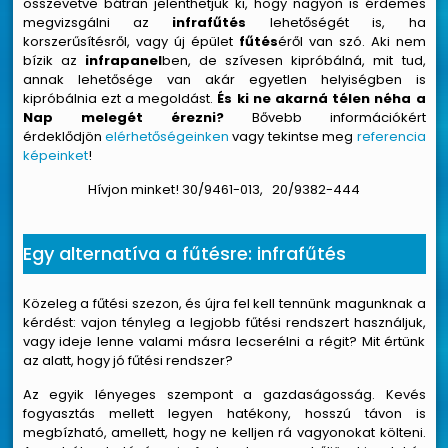
összevetve bátran jelenthetjük ki, hogy nagyon is érdemes
megvizsgálni az
infrafűtés
lehetőségét is, ha
korszerűsítésről, vagy új épület
fűtés
éről van szó. Aki nem
bízik az
infrapanel
ben, de szívesen kipróbálná, mit tud,
annak lehetősége van akár egyetlen helyiségben is
kipróbálnia ezt a megoldást.
És ki ne akarná télen néha a
Nap melegét érezni?
Bővebb információkért
érdeklődjön
elérhetőségeinken
vagy tekintse meg
referencia
képeinket
!
Hívjon minket!
30/9461-013
,
20/9382-
444
Egy alternatíva a fűtésre: infrafűtés
Közeleg a fűtési szezon, és újra fel kell tennünk magunknak a
kérdést: vajon tényleg a legjobb fűtési rendszert használjuk,
vagy ideje lenne valami másra lecserélni a régit? Mit értünk
az alatt, hogy jó fűtési rendszer?
Az egyik lényeges szempont a gazdaságosság. Kevés
fogyasztás mellett legyen hatékony, hosszú távon is
megbízható, amellett, hogy ne kelljen rá vagyonokat költeni.