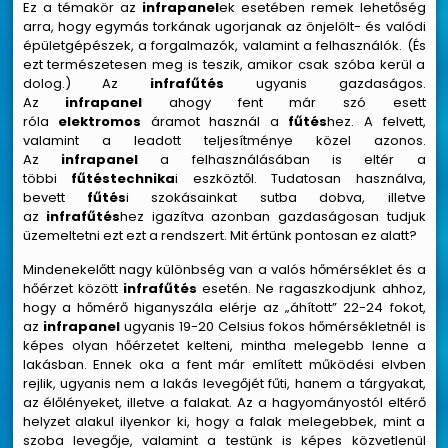
Ez a témakör az
infrapanel
ek esetében remek lehetőség
arra, hogy egymás torkának ugorjanak az önjelölt- és valódi
épületgépészek, a forgalmazók, valamint a felhasználók. (És
ezt természetesen meg is teszik, amikor csak szóba kerül a
dolog.) Az
infrafűtés
ugyanis gazdaságos.
Az
infrapanel
ahogy fent már szó esett
róla
elektromos
áramot használ a
fűtés
hez. A felvett,
valamint a leadott teljesítménye közel azonos.
Az
infrapanel
a felhasználásában is eltér a
többi
fűtéstechnika
i eszköztől. Tudatosan használva,
bevett
fűtés
i szokásainkat sutba dobva, illetve
az
infrafűtés
hez igazítva azonban gazdaságosan tudjuk
üzemeltetni ezt ezt a rendszert. Mit értünk pontosan ez alatt?
Mindenekelőtt nagy különbség van a valós hőmérséklet és a
hőérzet között
infrafűtés
esetén. Ne ragaszkodjunk ahhoz,
hogy a hőmérő higanyszála elérje az „áhított” 22-24 fokot,
az
infrapanel
ugyanis 19-20 Celsius fokos hőmérsékletnél is
képes olyan hőérzetet kelteni, mintha melegebb lenne a
lakásban. Ennek oka a fent már említett működési elvben
rejlik, ugyanis nem a lakás levegőjét fűti, hanem a tárgyakat,
az élőlényeket, illetve a falakat. Az a hagyományostól eltérő
helyzet alakul ilyenkor ki, hogy a falak melegebbek, mint a
szoba levegője, valamint a testünk is képes közvetlenül