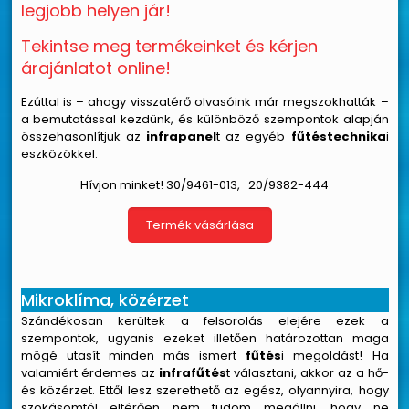
legjobb helyen jár!
Tekintse meg termékeinket és kérjen
árajánlatot online!
Ezúttal is – ahogy visszatérő olvasóink már megszokhatták –
a bemutatással kezdünk, és különböző szempontok alapján
összehasonlítjuk az
infrapanel
t az egyéb
fűtéstechnika
i
eszközökkel.
Hívjon minket!
30/9461-013
,
20/9382-
444
Termék vásárlása
Mikroklíma, közérzet
Szándékosan kerültek a felsorolás elejére ezek a
szempontok, ugyanis ezeket illetően határozottan maga
mögé utasít minden más ismert
fűtés
i megoldást! Ha
valamiért érdemes az
in
frafűtés
t választani, akkor az a hő-
és közérzet. Ettől lesz szerethető az egész, olyannyira, hogy
szokásomtól eltérően nem tudom megállni, hogy ne