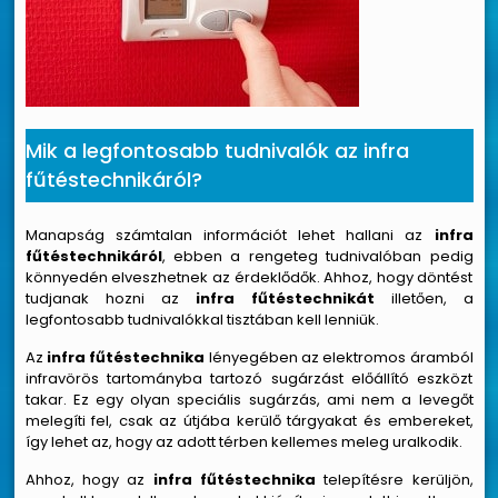
Mik a legfontosabb tudnivalók az infra
fűtéstechnikáról?
Manapság számtalan információt lehet hallani az
infra
fűtéstechnikáról
, ebben a rengeteg tudnivalóban pedig
könnyedén elveszhetnek az érdeklődők. Ahhoz, hogy döntést
tudjanak hozni az
infra fűtéstechnikát
illetően, a
legfontosabb tudnivalókkal tisztában kell lenniük.
Az
infra fűtéstechnika
lényegében az elektromos áramból
infravörös tartományba tartozó sugárzást előállító eszközt
takar. Ez egy olyan speciális sugárzás, ami nem a levegőt
melegíti fel, csak az útjába kerülő tárgyakat és embereket,
így lehet az, hogy az adott térben kellemes meleg uralkodik.
Ahhoz, hogy az
infra fűtéstechnika
telepítésre kerüljön,