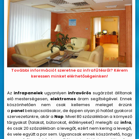
További információt szeretne az infrafűtésről? Kérem
keressen minket elérhetőségeinken!
Az
infrapanelek
ugyanilyen
infravörös
sugárzást állítanak
elő mesterségesen,
elektromos
áram segítségével. Ennek
köszönhetően nem csak kellemes meleget érzünk
a
panel
bekapcsolásakor, de éppen olyan jó hatást gyakorol
szervezetünkre, akár a
Nap
. Mivel 80 százalékban a környező
tárgyakat (falakat, bútorokat, élőlényeket) melegíti az
infra
,
és csak 20 százalékban a levegőt, ezért nem kering a levegő,
és vele együtt a por sem. Ugyancsak ennek köszönhető, hogy