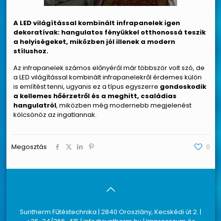
A LED világítással kombinált infrapanelek igen
dekoratívak: hangulatos fényükkel otthonossá teszik
a helyiségeket, miközben jól illenek a modern
stílushoz.
Az infrapanelek számos előnyéről már többször volt szó, de
a LED világítással kombinált infrapanelekről érdemes külön
is említést tenni, ugyanis ez a típus egyszerre
gondoskodik
a kellemes hőérzetről és a meghitt, családias
hangulatról
, miközben még modernebb megjelenést
kölcsönöz az ingatlannak.
Megosztás
0
Suntherm Fűtéstechnika | 2840 Oroszlány, Kecskédi út 2. |