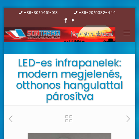
+36-30/9461-013
+36-20/9382-444
LED-es infrapanelek:
modern megjelenés,
otthonos hangulattal
párosítva