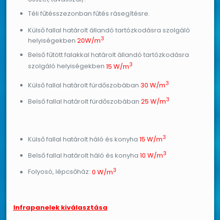
Téli fűtésszezonban fűtés rásegítésre.
Külső fallal határolt állandó tartózkodásra szolgáló
3
helyiségekben
20W/m
Belső fűtött falakkal határolt állandó tartózkodásra
3
szolgáló helyiségekben
15 W/m
3
Külső fallal határolt fürdőszobában
30 W/m
3
Belső fallal határolt fürdőszobában
25 W/m
3
Külső fallal határolt háló és konyha
15 W/m
3
Belső fallal határolt háló és konyha
10 W/m
3
Folyosó, lépcsőház:
0 W/m
Infrapanelek kiválasztása