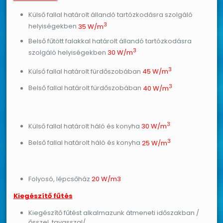
Külső fallal határolt állandó tartózkodásra szolgáló
3
helyiségekben
35 W/m
Belső fűtött falakkal határolt állandó tartózkodásra
3
szolgáló helyiségekben
30 W/m
3
Külső fallal határolt fürdőszobában
45 W/m
3
Belső fallal határolt fürdőszobában
40 W/m
3
Külső fallal határolt háló és konyha
30 W/m
3
Belső fallal határolt háló és konyha
25 W/m
Folyosó, lépcsőház
20 W/m3
Kiegészítő fűtés
Kiegészítő fűtést alkalmazunk átmeneti időszakban /
ősszel, tavasszal/.