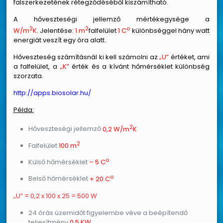
falszerkezetének rétegződéséből kiszámítható.
A hőveszteségi jellemző mértékegysége a
2
2
o
W/m
K
. Jelentése:
1 m
falfelület
1 C
különbséggel hány watt
energiát veszít egy óra alatt.
Hőveszteség számításnál ki kell számolni az
„U”
értéket, ami
a falfelület, a
„K”
érték és a kívánt hőmérséklet különbség
szorzata.
http://apps.biosolar.hu/
Példa:
2
Hőveszteségi jellemző
0,2 W/m
K
2
Falfelület
100 m
o
Külső hőmérséklet
– 5 C
o
Belső hőmérséklet
+ 20 C
„U” = 0,2 x 100 x 25 = 500 W
24 órás üzemidőt figyelembe véve a beépítendő
teljesítmény
0,5 KW.