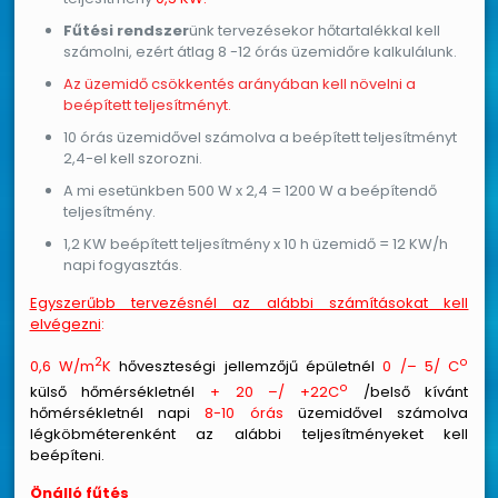
Fűtési rendszer
ünk tervezésekor hőtartalékkal kell
számolni, ezért átlag 8 -12 órás üzemidőre kalkulálunk.
Az üzemidő csökkentés arányában kell növelni a
beépített teljesítményt.
10 órás üzemidővel számolva a beépített teljesítményt
2,4-el kell szorozni.
A mi esetünkben 500 W x 2,4 = 1200 W a beépítendő
teljesítmény.
1,2 KW beépített teljesítmény x 10 h üzemidő = 12 KW/h
napi fogyasztás.
Egyszerűbb tervezésnél az alábbi számításokat kell
elvégezni
:
2
o
0,6 W/m
K
hőveszteségi jellemzőjű épületnél
0 /– 5/ C
o
külső hőmérsékletnél
+ 20 –/ +22C
/belső kívánt
hőmérsékletnél napi
8-10 órás
üzemidővel számolva
légköbméterenként az alábbi teljesítményeket kell
beépíteni.
Önálló fűtés