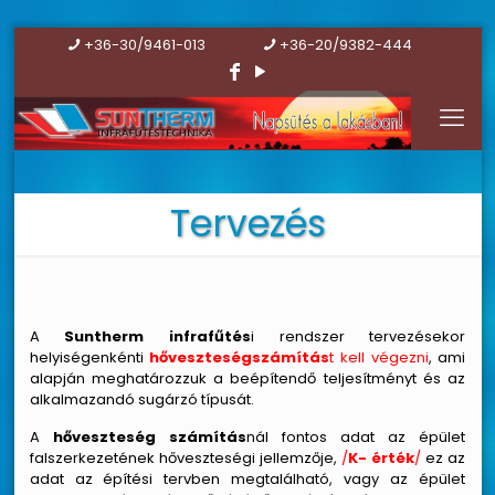
+36-30/9461-013
+36-20/9382-444
Tervezés
A
Suntherm infrafűtés
i rendszer tervezésekor
helyiségenkénti
hőveszteségszámítás
t kell végezni
, ami
alapján meghatározzuk a beépítendő teljesítményt és az
alkalmazandó sugárzó típusát.
A
hőveszteség számítás
nál fontos adat az épület
falszerkezetének hőveszteségi jellemzője,
/
K- érték
/
ez az
adat az építési tervben megtalálható, vagy az épület