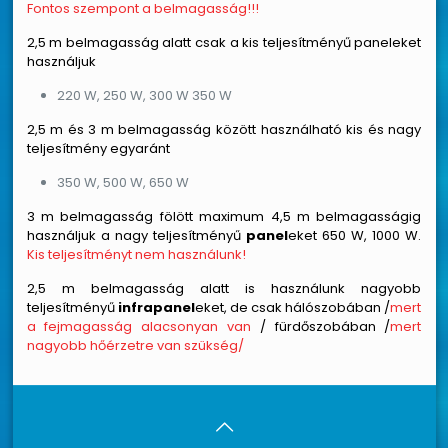
Fontos szempont a belmagasság!!!
2,5 m belmagasság alatt csak a kis teljesítményű paneleket
használjuk
220 W, 250 W, 300 W 350 W
2,5 m és 3 m belmagasság között használható kis és nagy
teljesítmény egyaránt
350 W, 500 W, 650 W
3 m belmagasság fölött maximum 4,5 m belmagasságig
használjuk a nagy teljesítményű
panel
eket 650 W, 1000 W.
Kis teljesítményt nem használunk!
2,5 m belmagasság alatt is használunk nagyobb
teljesítményű
infrapanel
eket, de csak hálószobában /
mert
a fejmagasság alacsonyan van
/ fürdőszobában /
mert
nagyobb hőérzetre van szükség/