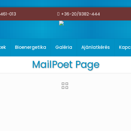
461-013
+36-20/9382-444
kek
Bioenergetika
Galéria
Ajánlatkérés
Kapc
MailPoet Page