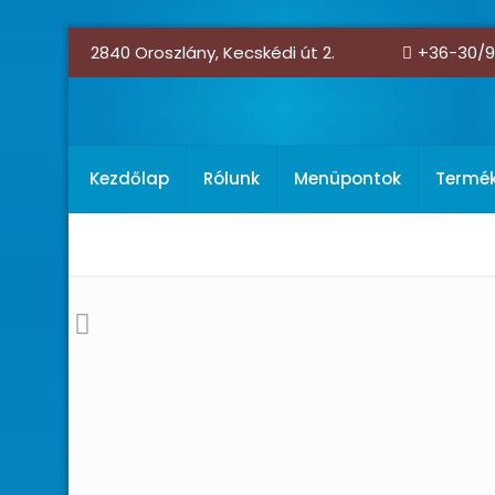
2840 Oroszlány, Kecskédi út 2.
+36-30/9
Kezdőlap
Rólunk
Menüpontok
Termé