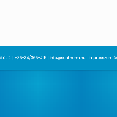
i út 2. | +36-34/366-415 | info@suntherm.hu | Impresszum é