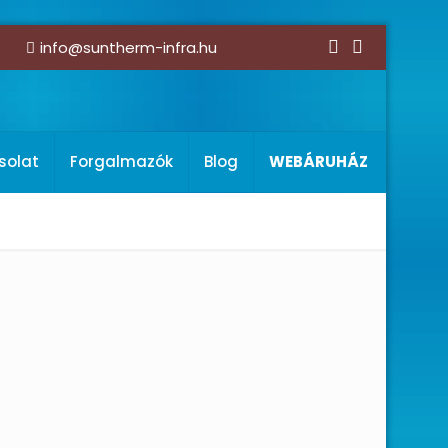
info@suntherm-infra.hu
solat
Forgalmazók
Blog
WEBÁRUHÁZ