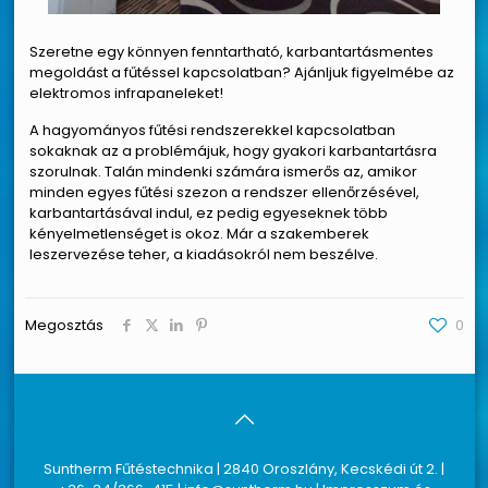
Szeretne egy könnyen fenntartható, karbantartásmentes
megoldást a fűtéssel kapcsolatban? Ajánljuk figyelmébe az
elektromos infrapaneleket!
A hagyományos fűtési rendszerekkel kapcsolatban
sokaknak az a problémájuk, hogy gyakori karbantartásra
szorulnak. Talán mindenki számára ismerős az, amikor
minden egyes fűtési szezon a rendszer ellenőrzésével,
karbantartásával indul, ez pedig egyeseknek több
kényelmetlenséget is okoz. Már a szakemberek
leszervezése teher, a kiadásokról nem beszélve.
Megosztás
0
Suntherm Fűtéstechnika | 2840 Oroszlány, Kecskédi út 2. |