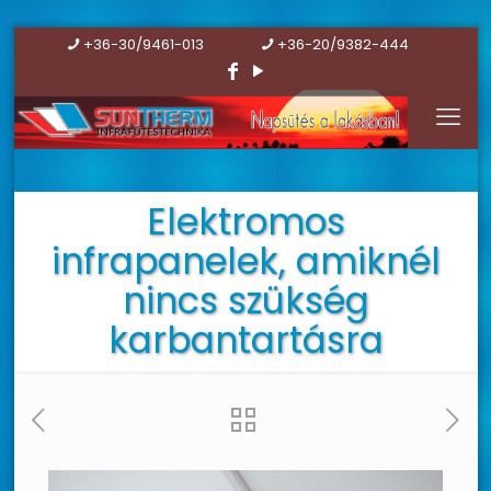
+36-30/9461-013
+36-20/9382-444
Elektromos
infrapanelek, amiknél
nincs szükség
karbantartásra