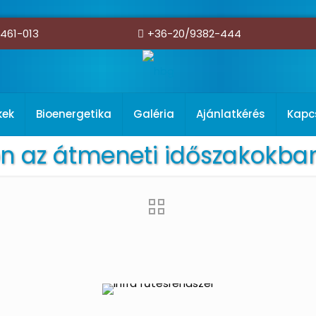
461-013
+36-20/9382-444
kek
Bioenergetika
Galéria
Ajánlatkérés
Kapc
n az átmeneti időszakokban i