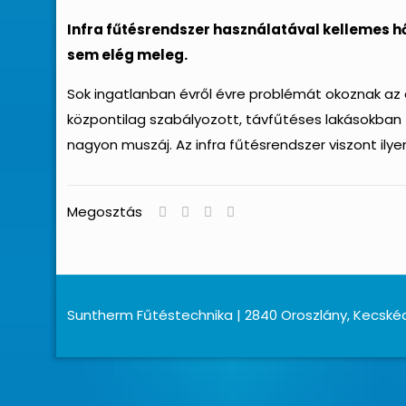
Infra fűtésrendszer használatával kellemes h
sem elég meleg.
Sok ingatlanban évről évre problémát okoznak az 
központilag szabályozott, távfűtéses lakásokban 
nagyon muszáj. Az infra fűtésrendszer viszont ily
Megosztás
Suntherm Fűtéstechnika | 2840 Oroszlány, Kecskéd