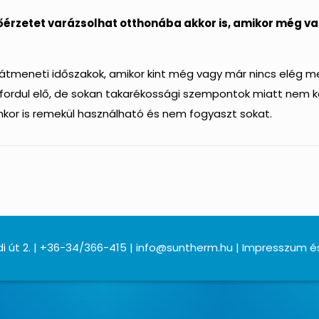
őérzetet varázsolhat otthonába akkor is, amikor még va
átmeneti időszakok, amikor kint még vagy már nincs elég me
fordul elő, de sokan takarékossági szempontok miatt nem ka
enkor is remekül használható és nem fogyaszt sokat.
i út 2. | +36-34/366-415 | info@suntherm.hu | Impresszum é