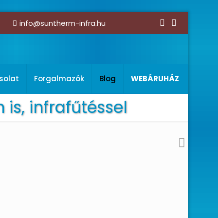
info@suntherm-infra.hu
solat
Forgalmazók
Blog
WEBÁRUHÁZ
s, infrafűtéssel