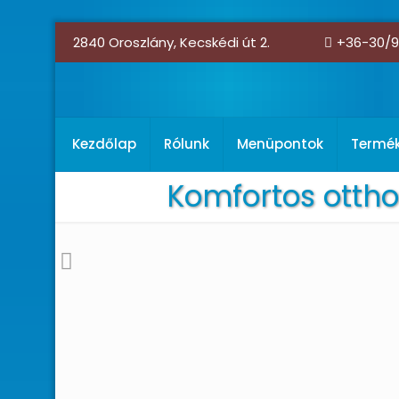
2840 Oroszlány, Kecskédi út 2.
+36-30/9
Kezdőlap
Rólunk
Menüpontok
Termé
Komfortos ottho