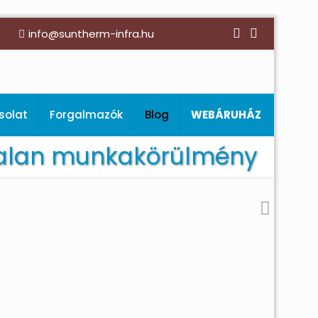
info@suntherm-infra.hu
solat
Forgalmazók
Blog
WEBÁRUHÁZ
ástalan munkakörülmény