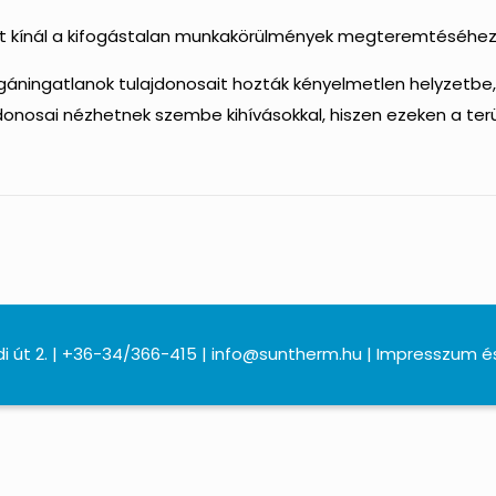
t kínál a kifogástalan munkakörülmények megteremtéséhez.
ningatlanok tulajdonosait hozták kényelmetlen helyzetbe
ajdonosai nézhetnek szembe kihívásokkal, hiszen ezeken a ter
i út 2. | +36-34/366-415 | info@suntherm.hu | Impresszum é