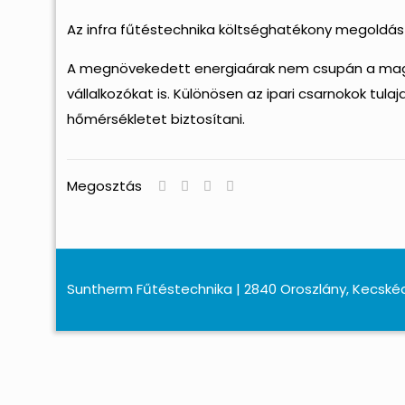
Az infra fűtéstechnika költséghatékony megoldás
A megnövekedett energiaárak nem csupán a magá
vállalkozókat is. Különösen az ipari csarnokok tul
hőmérsékletet biztosítani.
Megosztás
Suntherm Fűtéstechnika | 2840 Oroszlány, Kecskéd