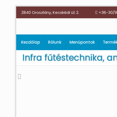
2840 Oroszlány, Kecskédi út 2.
+36-30/9
Kezdőlap
Rólunk
Menüpontok
Termé
Infra fűtéstechnika, 