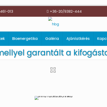
461-013
+36-20/9382-444
kek
Bioenergetika
Galéria
Ajánlatkérés
Kapc
amellyel garantált a kifog